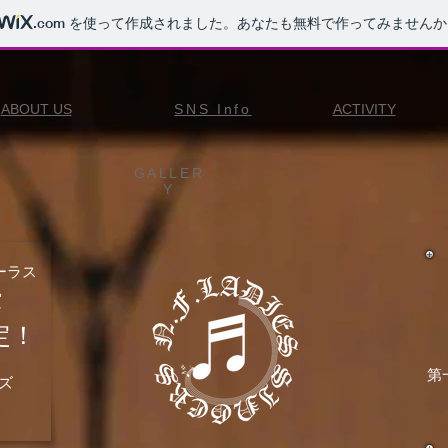
.com
を使って作成されました。あなたも無料で作ってみませんか
​ABOUT US
​SNS Info
​ACTIVITY
GALLER
Y
ーラス
賞
定！
第
ズ