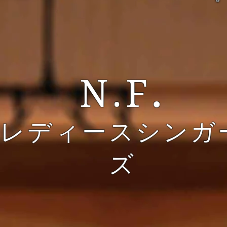
N.F
.
レディースシンガ
ズ